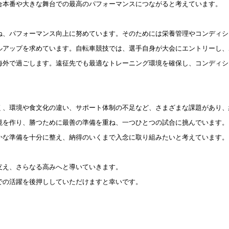
合本番や大きな舞台での最高のパフォーマンスにつながると考えています。
ね、パフォーマンス向上に努めています。
そのためには栄養管理やコンディシ
ルアップを求めています。
自転車競技では、選手自身が大会にエントリーし、
海外で過ごします。遠征先でも最適なトレーニング環境を確保し、コンディシ
く、
環境や食文化の違い、サポート体制の不足など、さまざまな課題があり、
境を作り、勝つために最善の準備を重ね、一つひとつの試合に挑んでいます。
かな準備を十分に整え、納得のいくまで入念に取り組みたいと考えています。
支え、さらなる高みへと導いていきます。
での活躍を後押ししていただけますと幸いです。