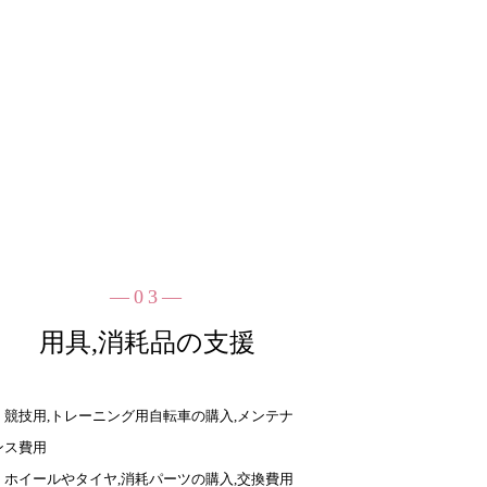
―03―
用具,消耗品の支援
・競技用,トレーニング用自転車の購入,メンテナ
ンス費用
・ホイールやタイヤ,消耗パーツの購入,交換費用