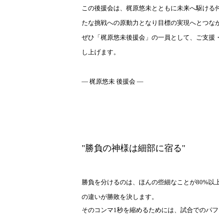
この後援会は、梶原悠未とともに未来へ駆ける
たな挑戦への原動力となり目標の実現へとつな
ぜひ「梶原悠未後援会」の一員として、ご支援
し上げます。
― 梶原悠未 後援会 ―
"勝負の神様は細部に宿る"
勝負を分けるのは、ほんの些細なことが80%以
の違いが勝敗を決します。
そのコンマ1秒を縮めるためには、試合でのパ