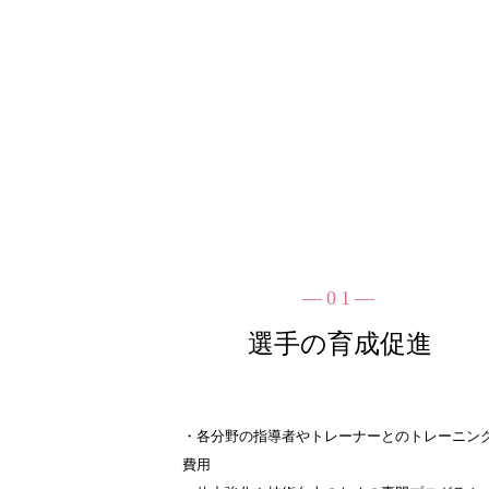
―01―
選手の育成促進
・各分野の指導者やトレーナーとのトレーニン
費用